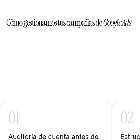
Cómo gestionamos tus campañas de
Google Ads
01
02
Auditoría de cuenta antes de
Estru