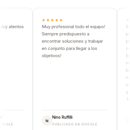
★★★★★
★★
 atentos
Muy profesional todo el equipo!
Excel
Siempre predispuesto a
prime
encontrar soluciones y trabajar
profe
en conjunto para llegar a los
conoc
objetivos!
Ente
neces
logra
muy 
clara
y seg
Tota
Nino Ruffilli
N
M
GLE
PUBLICADO EN GOOGLE