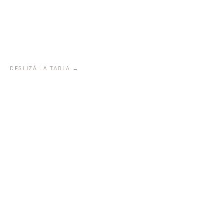
Gestión con
USD 400 – 700 / mes
Nova Gro
Shopping y
feed de
productos
DESLIZÁ LA TABLA →