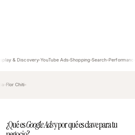
ay & Discovery
YouTube Ads
Shopping
Search
Performance M
taria
Flor Chiti
¿Qué es
Google Ads
y por qué es clave para tu
negocio?