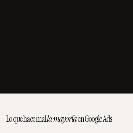
ESLABÓN 03
GA4 conectado y pasando datos
de comportamiento post clic, para entender qué pasa
después del clic, no solo que ocurrió.
ESLABÓN 04
Valor de conversión coherente
con el ticket real del negocio. Evaluamos cuál debe
ser el ROAS mínimo y el CAC máximo.
Lo que hace mal
la mayoría
en Google Ads