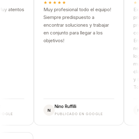
★★★★★
★★
 atentos
Muy profesional todo el equipo!
Excel
Siempre predispuesto a
prime
encontrar soluciones y trabajar
profe
en conjunto para llegar a los
conoc
objetivos!
Enten
neces
logra
muy p
clara
y seg
Total
Nino Ruffilli
N
M
GLE
PUBLICADO EN GOOGLE