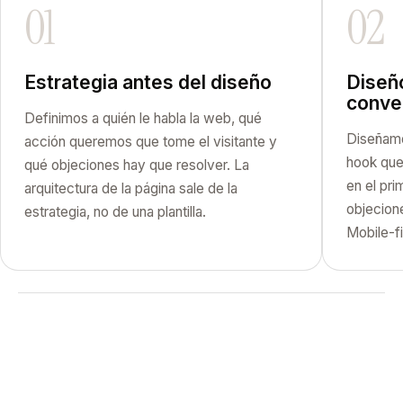
01
02
Estrategia antes del diseño
Diseñ
conve
Definimos a quién le habla la web, qué
Diseñamo
acción queremos que tome el visitante y
hook que 
qué objeciones hay que resolver. La
en el pri
arquitectura de la página sale de la
objecione
estrategia, no de una plantilla.
Mobile-fi