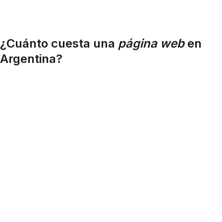
¿Cuánto cuesta una
página web
en
Argentina?
TIPO DE SITIO
PRECIO
PLAZO
QUÉ INCLUYE
Landing page
USD
1 – 2
Una página, un objetivo
para campañas
300 –
semanas
configurado