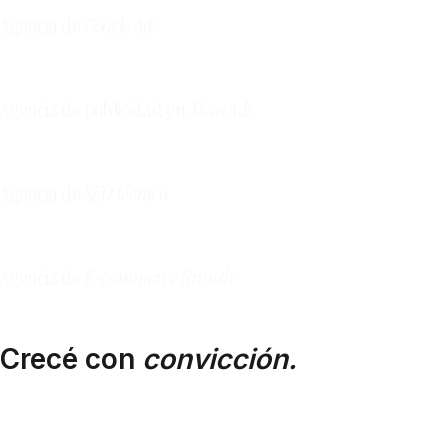
más común que encontramos en sitios hechos por
Agencia de
Google Ads
proveedores que solo entregan diseño.
Agencia de publicidad en
Meta Ads
Agencia de
SEO técnico
Agencia de
E-commerce Growth
Crecé con
convicción.
Growth Marketing Agency · Buenos Aires → Mundo