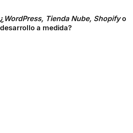
¿
WordPress, Tienda Nube, Shopify
o
desarrollo a medida?
PLATAFORMA
CONVIENE
VENTAJA
LIMITAC
PARA
PRINCIPAL
WordPress
Sitios
Control total y el
Requier
institucionales,
mejor
manteni