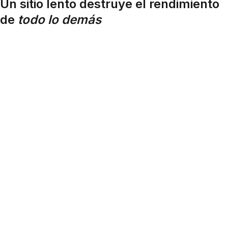
Un sitio lento destruye el rendimiento
de
todo lo demás
RENDIMIENTO
FACTOR 01
Carga en menos de 3 segundos en mobile